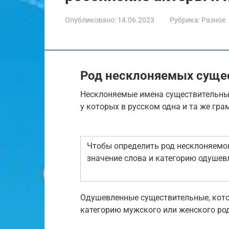
Опубликовано:
14.06.2023
Рубрика:
Разное
Род несклоняемых суще
Несклоняемые имена существительные
у которых в русском одна и та же гр
Чтобы определить род несклоняемог
значение слова и категорию одушев
Одушевленные существительные, кото
категорию мужского или женского род