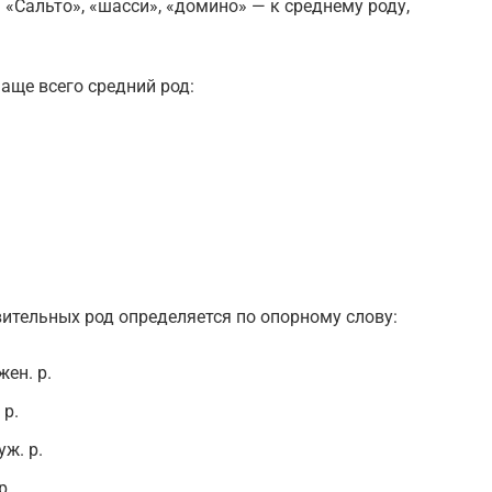
 «Сальто», «шасси», «домино» — к среднему роду,
аще всего средний род:
ительных род определяется по опорному слову:
ен. р.
 р.
ж. р.
р.