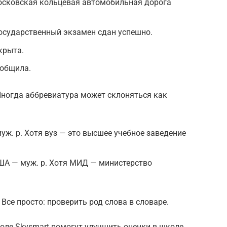
осковская кольцевая автомобильная дорога
осударственный экзамен сдан успешно.
крыта.
ообщила.
Иногда аббревиатура может склоняться как
уж. р. Хотя вуз — это высшее учебное заведение
ША — муж. р. Хотя МИД — министерство
 Все просто: проверить род слова в словаре.
оле Skysmart помогут улучшить оценки в школе,