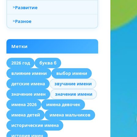
Развитие
Разное
Метки
2026 год
буква б
влияние имени
выбор имени
детские имена
звучание имени
значение имен
значение имени
имена 2026
имена девочек
имена детей
имена мальчиков
исторические имена
история имен