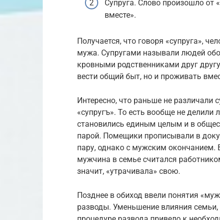
Супруга. Слово произошло от 
вместе».
Получается, что говоря «супруга», ч
мужа. Супругами называли людей обое
кровными родственниками друг другу
вести общий быт, но и проживать вме
Интересно, что раньше не различали 
«супругъ». То есть вообще не делили 
становились единым целым и в общес
парой. Помещики прописывали в докум
пару, однако с мужским окончанием.
мужчина в семье считался работнико
значит, «утрачивала» свою.
Позднее в обиход ввели понятия «муж
разводы. Уменьшение влияния семьи,
процедуре развода привело к необход