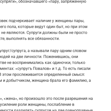
«супряги», обозначавшего «пару, запряженную
еловек подчеркивает наличие у женщины пары,
го пола, которые ведут один быт, но при этом
 не являются. Супруги должны были не просто
сте, выполнять все обязанности.
супруг/супруга, а называли пару одним словом
людей на две личности. Поженившись, они
тве не воспринимались как одиночки, только
ентах: «супругъ Повалов» и т.д. То есть писали
 В этом прослеживается определенный смысл:
м и добытчиком, женщина брала его фамилию, а
», «жена», но произошло это после разрешения на
 усиление роли женщины, послабление в
имости разделять супругов на две равноправные