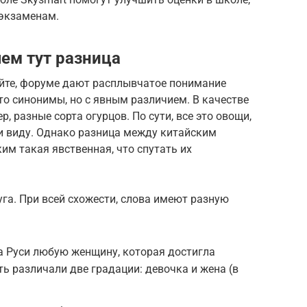
 экзаменам.
чем тут разница
йте, форуме дают расплывчатое понимание
это синонимы, но с явным различием. В качестве
, разные сорта огурцов. По сути, все это овощи,
 и виду. Однако разница между китайским
м такая явственная, что спутать их
уга. При всей схожести, слова имеют разную
а Руси любую женщину, которая достигла
ть различали две градации: девочка и жена (в