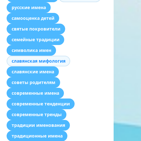
русские имена
самооценка детей
святые покровители
семейные традиции
символика имен
славянская мифология
славянские имена
советы родителям
современные имена
современные тенденции
современные тренды
традиции именования
традиционные имена