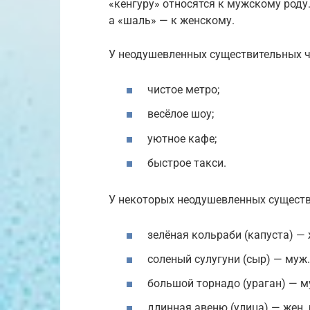
«кенгуру» относятся к мужскому роду.
а «шаль» — к женскому.
У неодушевленных существительных ч
чистое метро;
весёлое шоу;
уютное кафе;
быстрое такси.
У некоторых неодушевленных существ
зелёная кольраби (капуста) — ж
соленый сулугуни (сыр) — муж.
большой торнадо (ураган) — му
длинная авеню (улица) — жен. 