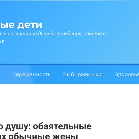
ые дети
и и воспитании детей с рождения, забота о
ье
Беременность
Выбираем имя
Здоровь
ю душу: обаятельные
 их обычные жены