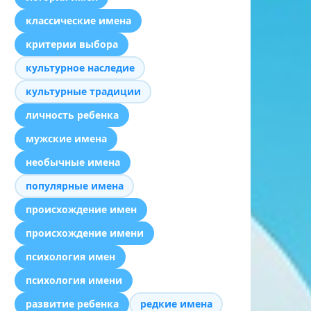
классические имена
критерии выбора
культурное наследие
культурные традиции
личность ребенка
мужские имена
необычные имена
популярные имена
происхождение имен
происхождение имени
психология имен
психология имени
развитие ребенка
редкие имена