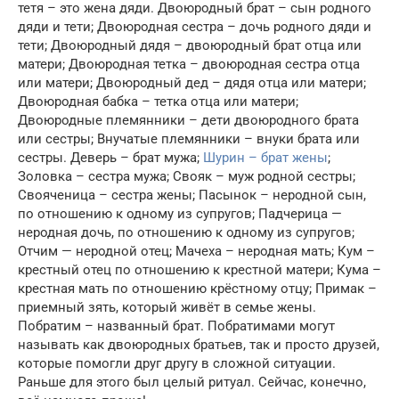
тетя – это жена дяди. Двоюродный брат – сын родного
дяди и тети; Двоюродная сестра – дочь родного дяди и
тети; Двоюродный дядя – двоюродный брат отца или
матери; Двоюродная тетка – двоюродная сестра отца
или матери; Двоюродный дед – дядя отца или матери;
Двоюродная бабка – тетка отца или матери;
Двоюродные племянники – дети двоюродного брата
или сестры; Внучатые племянники – внуки брата или
сестры. Деверь – брат мужа;
Шурин – брат жены
;
Золовка – сестра мужа; Свояк – муж родной сестры;
Свояченица – сестра жены; Пасынок – неродной сын,
по отношению к одному из супругов; Падчерица —
неродная дочь, по отношению к одному из супругов;
Отчим — неродной отец; Мачеха – неродная мать; Кум –
крестный отец по отношению к крестной матери; Кума –
крестная мать по отношению крёстному отцу; Примак –
приемный зять, который живёт в семье жены.
Побратим – названный брат. Побратимами могут
называть как двоюродных братьев, так и просто друзей,
которые помогли друг другу в сложной ситуации.
Раньше для этого был целый ритуал. Сейчас, конечно,