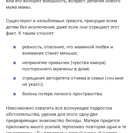
или его волнуют внешность, возраст, религия нового
мужа мамы.
Существуют и незыблемые тревоги, присущие всем
детям без исключения, даже если они отрицают этот
факт. К таким относят:
ревность, опасение, что маминой любви и
внимания станет меньше;
непринятие привычек (чувства юмора)
постороннего мужчины в доме;
отрицание авторитета отчима в семье («он мне
не указ!»);
боязнь потери личного пространства.
Невозможно охватить все волнующие подростка
обстоятельства, уделив для этого одну-две
предваряющих знакомство беседы. Матери придется
приложить много усилий, терпеливо повторяя одни и те
же аксиомы: «Ты для меня – самый важный в мире