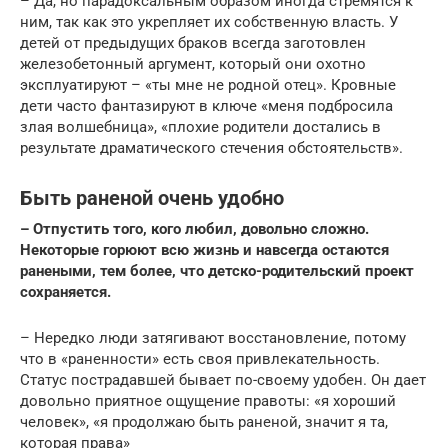
– Да, но парадоксальным образом иногда стремятся к
ним, так как это укрепляет их собственную власть. У
детей от предыдущих браков всегда заготовлен
железобетонный аргумент, который они охотно
эксплуатируют – «ты мне не родной отец». Кровные
дети часто фантазируют в ключе «меня подбросила
злая волшебница», «плохие родители достались в
результате драматического стечения обстоятельств».
Быть раненой очень удобно
– Отпустить того, кого любил, довольно сложно.
Некоторые горюют всю жизнь и навсегда остаются
ранеными, тем более, что детско-родительский проект
сохраняется.
– Нередко люди затягивают восстановление, потому
что в «раненности» есть своя привлекательность.
Статус пострадавшей бывает по-своему удобен. Он дает
довольно приятное ощущение правоты: «я хороший
человек», «я продолжаю быть раненой, значит я та,
которая права»