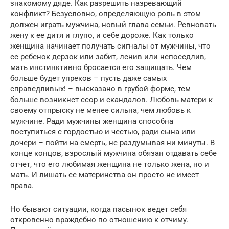
знакомому дяде. Как разрешить назревающий
конфликт? Безусловно, определяющую роль в этом
должен играть мужчина, новый глава семьи. Ревновать
жену к ее дитя и глупо, и себе дороже. Как только
женщина начинает получать сигналы от мужчины, что
ее ребенок дерзок или забит, ленив или непоседлив,
мать инстинктивно бросается его защищать. Чем
больше будет упреков – пусть даже самых
справедливых! – высказано в грубой форме, тем
больше возникнет ссор и скандалов. Любовь матери к
своему отпрыску не менее сильна, чем любовь к
мужчине. Ради мужчины женщина способна
поступиться с гордостью и честью, ради сына или
дочери – пойти на смерть, не раздумывая ни минуты. В
конце концов, взрослый мужчина обязан отдавать себе
отчет, что его любимая женщина не только жена, но и
мать. И лишать ее материнства он просто не имеет
права.
Но бывают ситуации, когда пасынок ведет себя
откровенно враждебно по отношению к отчиму.