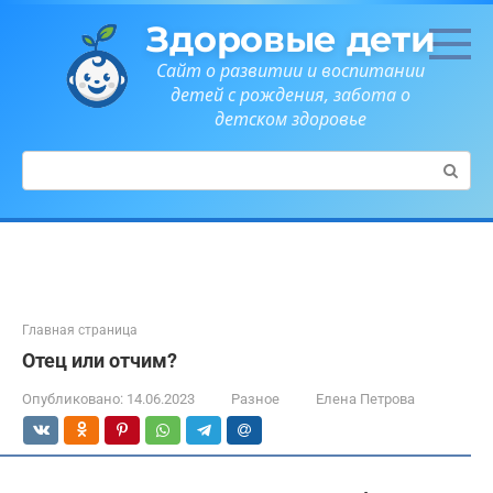
Перейти
Здоровые дети
к
контенту
Сайт о развитии и воспитании
детей с рождения, забота о
детском здоровье
Поиск:
Главная страница
Отец или отчим?
Опубликовано:
14.06.2023
Разное
Елена Петрова