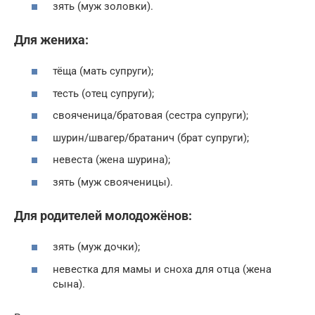
зять (муж золовки).
Для жениха:
тёща (мать супруги);
тесть (отец супруги);
свояченица/братовая (сестра супруги);
шурин/швагер/братанич (брат супруги);
невеста (жена шурина);
зять (муж свояченицы).
Для родителей молодожёнов:
зять (муж дочки);
невестка для мамы и сноха для отца (жена
сына).