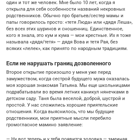
один и тот же человек. Мне было 10 лет, когда я
открыла для себя особенности названий некровных
родственников. Обычно про братьев/сестер мамы и
папы говорилось просто: «тетя Люда» или «дядя Леша»,
без всех этих шуринов и сношенниц. Единственное,
кого я знала, это кум и кума — мои крестные. Их я тоже
называла «дядя/тетя» — дядя Вова и тетя Рая, без
всяких «лелек», как принято по народным традициям.
Если не нарушать границ дозволенного
Второе открытие произошло у меня уже перед
замужеством, когда сестрой будущего мужа оказалась
моя хорошая знакомая Татьяна. Мы еще школьницами
подрабатывали во время летних каникул нянечками в
детском саду. Таня была веселой, доброй, шустрой и
простой. У нас сложились хорошие приятельские
отношения. Когда выяснилось, что мы будущие
родственники, мои приятные мысли перебило
громогласное мамино заявление:
— Ну вот теперь и у тебя появится золовка — змеиная