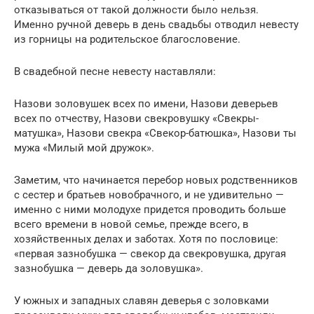
отказываться от такой должности было нельзя.
Именно ручной деверь в день свадьбы отводил невесту
из горницы на родительское благословение.
В свадебной песне невесту наставляли:
Назови золовушек всех по имени, Назови деверьев
всех по отчеству, Назови свекровушку «Свекры-
матушка», Назови свекра «Свекор-батюшка», Назови ты
мужа «Милый мой дружок».
Заметим, что начинается перебор новых родственников
с сестер и братьев новобрачного, и не удивительно —
именно с ними молодухе придется проводить больше
всего времени в новой семье, прежде всего, в
хозяйственных делах и заботах. Хотя по пословице:
«первая зазнобушка — свекор да свекровушка, другая
зазнобушка — деверь да золовушка».
У южных и западных славян деверья с золовками