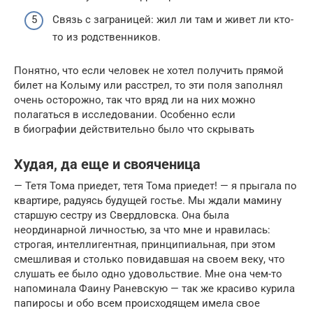
Связь с заграницей: жил ли там и живет ли кто-
то из родственников.
Понятно, что если человек не хотел получить прямой
билет на Колыму или расстрел, то эти поля заполнял
очень осторожно, так что вряд ли на них можно
полагаться в исследовании. Особенно если
в биографии действительно было что скрывать
Худая, да еще и свояченица
— Тетя Тома приедет, тетя Тома приедет! — я прыгала по
квартире, радуясь будущей гостье. Мы ждали мамину
старшую сестру из Свердловска. Она была
неординарной личностью, за что мне и нравилась:
строгая, интеллигентная, принципиальная, при этом
смешливая и столько повидавшая на своем веку, что
слушать ее было одно удовольствие. Мне она чем-то
напоминала Фаину Раневскую — так же красиво курила
папиросы и обо всем происходящем имела свое