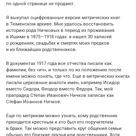
по одной странице не продают.
Я выкупал оцифрованные версии метрических книг
в Тюменском архиве. Мне удалось восстановить
историю рода Ничковых в период их проживания
в Ишиме в 1875—1918 годах: я нашел 30 записей
о рождениях, свадьбах и смертях моих предков
и их ближайших родственников.
В документах 1917 года все отчества писали как
фамилии, без «ич», и только по их положению после
имени можно понять, где что. Еще в метрических книгах
писали церковные аналоги имен, например Исидор
вместо Сидора, Феодор вместо Федора. Так, мой
прапрадед Степан Иванович Ничков записан как
Стефан Иоаннов Ничков.
Еще по метрикам можно узнать, кому родственник
приходится крестным и кто был его поручителем
в браке. Так можно представить круг общения семьи:
обычно это близкие друзья или родственники. Хотя