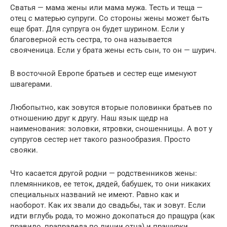
Сватья — мама жены или мама мужа. Тесть и теща —
отец с матерью супруги. Со стороны жены может быть
еще брат. Для супруга он будет шурином. Если у
благоверной есть сестра, то она называется
свояченица. Если у брата жены есть сын, то он — шурич.
В восточной Европе братьев и сестер еще именуют
швагерами.
Любопытно, как зовутся вторые половинки братьев по
отношению друг к другу. Наш язык щедр на
наименования: золовки, ятровки, сношенницы. А вот у
супругов сестер нет такого разнообразия. Просто
свояки.
Что касается другой родни — родственников жены:
племянников, ее теток, дядей, бабушек, то они никаких
специальных названий не имеют. Равно как и
наоборот. Как их звали до свадьбы, так и зовут. Если
идти вглубь рода, то можно докопаться до пращура (как
правило, прапрадеда по линии отца) и пращурки