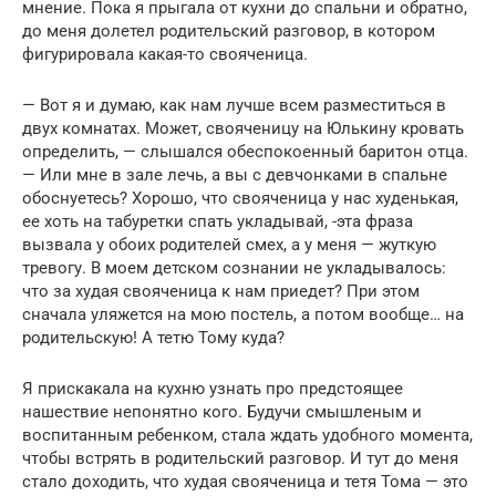
мнение. Пока я прыгала от кухни до спальни и обратно,
до меня долетел родительский разговор, в котором
фигурировала какая-то свояченица.
— Вот я и думаю, как нам лучше всем разместиться в
двух комнатах. Может, свояченицу на Юлькину кровать
определить, — слышался обеспокоенный баритон отца.
— Или мне в зале лечь, а вы с девчонками в спальне
обоснуетесь? Хорошо, что свояченица у нас худенькая,
ее хоть на табуретки спать укладывай, -эта фраза
вызвала у обоих родителей смех, а у меня — жуткую
тревогу. В моем детском сознании не укладывалось:
что за худая свояченица к нам приедет? При этом
сначала уляжется на мою постель, а потом вообще… на
родительскую! А тетю Тому куда?
Я прискакала на кухню узнать про предстоящее
нашествие непонятно кого. Будучи смышленым и
воспитанным ребенком, стала ждать удобного момента,
чтобы встрять в родительский разговор. И тут до меня
стало доходить, что худая свояченица и тетя Тома — это