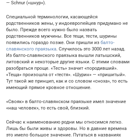
— Schnur («шнур»).
Специальной терминологии, касающейся
родственников жены, у индоевропейцев придумано не
было. Прежде всего нужно было назвать
родственников мужчины. Все тещи, тести, шурины
появились гораздо позже. Они пришли из
балто-
славянского праязыка
. Случилось это 3000 лет назад.
Из балто-славянского праязыка вышли латышский,
литовский и некоторые другие языки. С этими словами
разобраться проще. «Тесть» значит «породивший».
«Теща» произошла от «тестя». «Шурин» — «пришитый».
Тут такой же принцип, как и со словом «сноха», то есть
имеющий прямое кровное отношение.
«Свояк» в балто-славянском праязыке имел значение
«наш человек», то есть свой, близкий.
Сейчас к наименованию родни мы относимся легко.
Лишь бы были живы и здоровы. Но в давние времена
это имело большое значение. Путаться в названиях