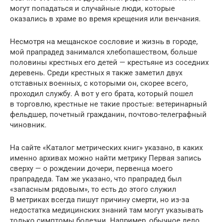
могут попадаться и случайные люди, которые
оказались в храме во время крещения или венчания.
Несмотря на мещанское сословие и жизнь в городе,
мой прапрадед занимался хлебопашеством, больше
половины крестных его детей — крестьяне из соседних
деревень. Среди крестных я также заметил двух
отставных военных, с которыми он, скорее всего,
проходил службу. А вот у его брата, который пошел
в торговлю, крестные не такие простые: ветеринарный
фельдшер, почетный гражданин, почтово-телеграфный
чиновник.
На сайте «Каталог метрических книг» указано, в каких
именно архивах можно найти метрику Первая запись
сверху — о рождении дочери, первенца моего
прапрадеда. Там же указано, что прапрадед был
«запасным рядовым», то есть до этого служил
В метриках всегда пишут причину смерти, но из-за
недостатка медицинских знаний там могут указывать
только симптомы болезни. Например, обычное дело