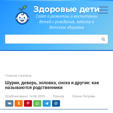
Перейти
Здоровые дети
к
контенту
Сайт о развитии и воспитании
детей с рождения, забота о
детском здоровье
Поиск:
Главная страница
Шурин, деверь, золовка, сноха и другие: как
называются родственники
Опубликовано:
14.06.2023
Разное
Елена Петрова