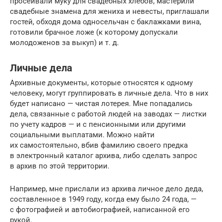
просеивали муку для свадебных хлебов, мастерили
свадебные знамена для жениха и невесты, приглашали
гостей, обходя дома односельчан с баклажками вина,
готовили брачное ложе (к которому допускали
молодоженов за выкуп) и т. д.
Личные дела
Архивные документы, которые относятся к одному
человеку, могут группировать в личные дела. Что в них
будет написано — чистая лотерея. Мне попадались
дела, связанные с работой людей на заводах — листки
по учету кадров — и с пенсионными или другими
социальными выплатами. Можно найти
их самостоятельно, вбив фамилию своего предка
в электронный каталог архива, либо сделать запрос
в архив по этой территории.
Например, мне прислали из архива личное дело деда,
составленное в 1949 году, когда ему было 24 года, —
с фотографией и автобиографией, написанной его
рукой.