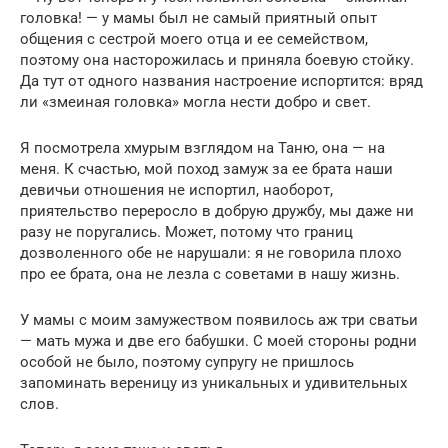
головка! — у мамы был не самый приятный опыт
общения с сестрой моего отца и ее семейством,
поэтому она насторожилась и приняла боевую стойку.
Да тут от одного названия настроение испортится: вряд
ли «змеиная головка» могла нести добро и свет.
Я посмотрела хмурым взглядом на Таню, она — на
меня. К счастью, мой поход замуж за ее брата наши
девичьи отношения не испортил, наоборот,
приятельство переросло в добрую дружбу, мы даже ни
разу не поругались. Может, потому что границ
дозволенного обе не нарушали: я не говорила плохо
про ее брата, она не лезла с советами в нашу жизнь.
У мамы с моим замужеством появилось аж три сватьи
— мать мужа и две его бабушки. С моей стороны родни
особой не было, поэтому супругу не пришлось
запоминать вереницу из уникальных и удивительных
слов.