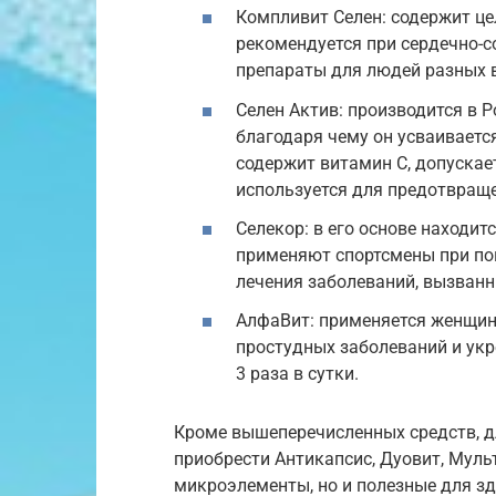
Компливит Селен: содержит це
рекомендуется при сердечно-с
препараты для людей разных во
Селен Актив: производится в 
благодаря чему он усваиваетс
содержит витамин С, допускает
используется для предотвращ
Селекор: в его основе находит
применяют спортсмены при по
лечения заболеваний, вызван
АлфаВит: применяется женщин
простудных заболеваний и укр
3 раза в сутки.
Кроме вышеперечисленных средств, д
приобрести Антикапсис, Дуовит, Мульт
микроэлементы, но и полезные для з