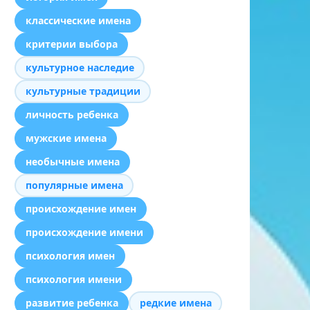
классические имена
критерии выбора
культурное наследие
культурные традиции
личность ребенка
мужские имена
необычные имена
популярные имена
происхождение имен
происхождение имени
психология имен
психология имени
развитие ребенка
редкие имена