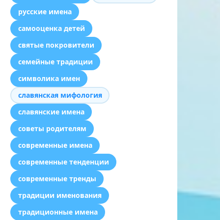
русские имена
самооценка детей
святые покровители
семейные традиции
символика имен
славянская мифология
славянские имена
советы родителям
современные имена
современные тенденции
современные тренды
традиции именования
традиционные имена