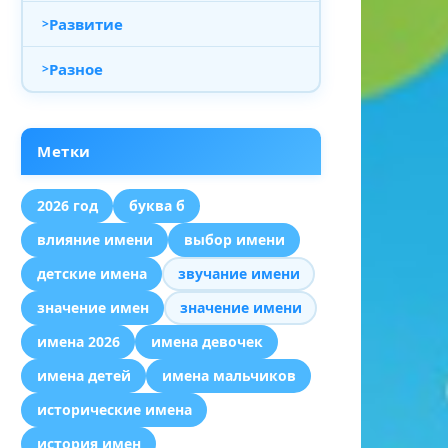
Развитие
Разное
Метки
2026 год
буква б
влияние имени
выбор имени
детские имена
звучание имени
значение имен
значение имени
имена 2026
имена девочек
имена детей
имена мальчиков
исторические имена
история имен