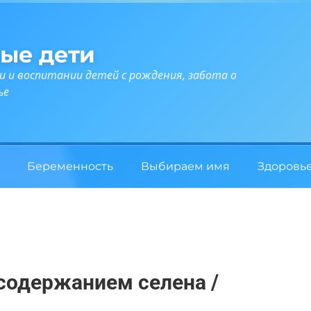
ые дети
и и воспитании детей с рождения, забота о
ье
Беременность
Выбираем имя
Здоровь
содержанием селена /