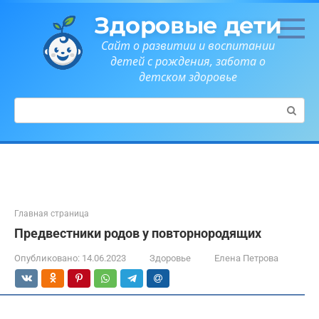
Перейти
Здоровые дети
к
контенту
Сайт о развитии и воспитании
детей с рождения, забота о
детском здоровье
Поиск:
Главная страница
Предвестники родов у повторнородящих
Опубликовано:
14.06.2023
Здоровье
Елена Петрова