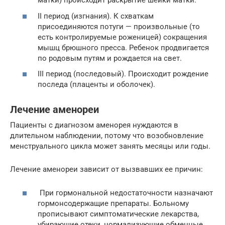
матки) происходит раскрытие шейки матки.
II период (изгнания). К схваткам
присоединяются потуги — произвольные (то
есть контролируемые роженицей) сокращения
мышц брюшного пресса. Ребенок продвигается
по родовым путям и рождается на свет.
III период (последовый). Происходит рождение
последа (плаценты и оболочек).
Лечение аменореи
Пациенты с диагнозом аменорея нуждаются в
длительном наблюдении, потому что возобновление
менструального цикла может занять месяцы или годы.
Лечение аменореи зависит от вызвавших ее причин:
При гормональной недостаточности назначают
гормонсодержащие препараты. Больному
прописывают симптоматические лекарства,
убирающие отеки, нормализующие обменные