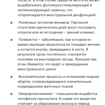
область. В этом случае придаток мозга не может
вырабатывать фолликулостимулирующий и
лютеинизирующий гормоны, что
сопровождается менструальной дисфункцией.
Различные патологии яичников
. Причиной
отсутствия критических дней могут послужить
опухоли или их истощение – ранний климакс.
Поликистоз
– заболевание, при котором во
время овуляции яйцеклетка не покидает яичник,
а остается внутри, превращаясь в кисту. В
результате орган постепенно становится
похожим на виноградную гроздь. Функция при
этом сбивается, что ведет к прекращению
менструального цикла.
Воспалительные процессы и осложнения поздних
абортов
, сопровождающихся значительным
повреждением маточных тканей.
Гиперпролактинемия
– повышенная выработка
гипофизом пролактина. В норме это вещество
отвечает за образование молока в период