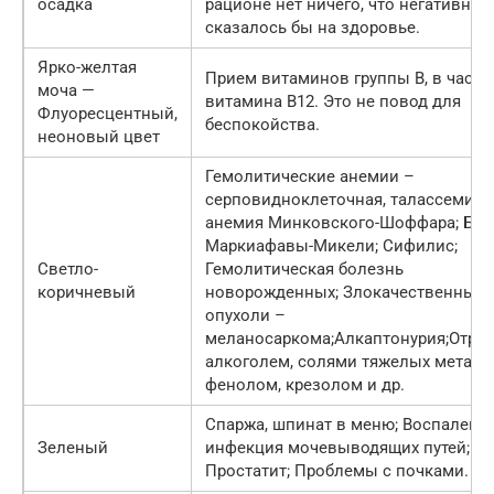
осадка
рационе нет ничего, что негативно
сказалось бы на здоровье.
Ярко-желтая
Прием витаминов группы В, в частн
моча —
витамина В12. Это не повод для
Флуоресцентный,
беспокойства.
неоновый цвет
Гемолитические анемии –
серповидноклеточная, талассемия,
анемия Минковского-Шоффара; Бол
Маркиафавы-Микели; Сифилис;
Светло-
Гемолитическая болезнь
коричневый
новорожденных; Злокачественные
опухоли –
меланосаркома;Алкаптонурия;Отра
алкоголем, солями тяжелых металл
фенолом, крезолом и др.
Спаржа, шпинат в меню; Воспалени
Зеленый
инфекция мочевыводящих путей;
Простатит; Проблемы с почками.