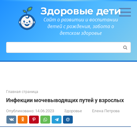
Перейти
Здоровые дети
к
контенту
Сайт о развитии и воспитании
детей с рождения, забота о
детском здоровье
Поиск:
Главная страница
Инфекции мочевыводящих путей у взрослых
Опубликовано:
14.06.2023
Здоровье
Елена Петрова