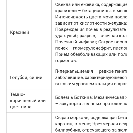
Свёкла или ежевика, содержащие
красители – бетацианины, в меню.
Интенсивность цвета мочи после с
зависит от кислотности желудка;
Повреждения почек в результате тр
Красный
удар, ушиб, разрыв; Почечная колика
Почечный инфаркт; Острое воспале
почек – гломерулонефрит, пиелоне
Прием обезболивающих или полов
гормонов.
Гиперкальциемия — редкое генетич
Голубой, синий
заболевание, характеризующееся
высоким уровнем кальция в крови.
Темно-
Болезнь Боткина; Механическая жел
коричневый или
– закупорка желчных протоков кам
цвет пива
Сырая морковь, содержащая бета-
каротин, в меню; Чрезмерная секре
билирубина, отвечающего за желчн