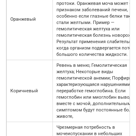
протоки. Оранжевая моча может бы
признаком заболеваний печени,
особенно если глазные белки такж
Оранжевый
стали желтыми. Пример —
гемолитическая желтуха или
гемолитическая болезнь новорожд
Результат применения слабительны
когда организм подвергается потер
большого количества жидкости.
Ревень в меню; Гемолитическая
желтуха; Некоторые виды
гемолитической анемии; Порфирия,
характеризующаяся нарушениями в
Коричневый
переработке гемоглобина. Если
гемоглобин или миоглобин выводи
вместе с мочой, дополнительным
симптомом будут постоянные боли 
животе,
Чрезмерная потребность в
мочеиспускании в небольших