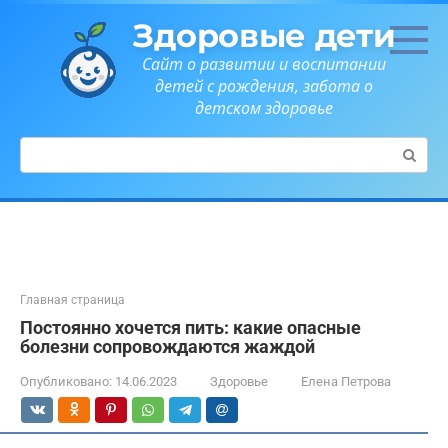
Перейти
Здоровые дети
к
контенту
Сайт о развитии и воспитании
детей с рождения, забота о
детском здоровье
Поиск:
Главная страница
Постоянно хочется пить: какие опасные
болезни сопровождаются жаждой
Опубликовано:
14.06.2023
Здоровье
Елена Петрова