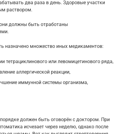
рабатывать два раза в день. Здоровые участки
ым раствором.
о они должны быть отработаны
ями.
ть назначено множество иных медикаментов:
ии тетрациклинового или левомицетинового ряда,
вление аллергической реакции,
лучшение иммунной системы организма,
порядке должен быть оговорён с доктором. При
томатика исчезает через неделю, однако после
аться шрамы. Вот как выглядит стрептодермия.