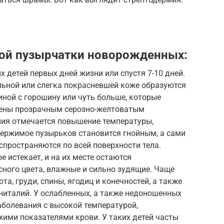
ой пузырчатки новорожденных:
детей первых дней жизни или спустя 7-10 дней.
льной или слегка покрасневшей коже образуются
ной с горошину или чуть больше, которые
ены прозрачным серозно-желтоватым
ния отмечается повышение температуры,
держимое пузырьков становится гнойным, а сами
спространяются по всей поверхности тела.
 истекает, и на их месте остаются
ного цвета, влажные и сильно зудящие. Чаще
та, груди, спины, ягодиц и конечностей, а также
гениталий. У ослабленных, а также недоношенных
аболевания с высокой температурой,
охими показателями крови. У таких детей часты