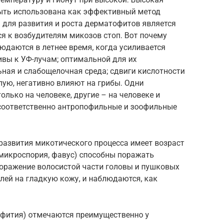
быть использована как эффективный метод
для развития и роста дерматофитов является
ся к возбудителям микозов стоп. Вот почему
юдаются в летнее время, когда усиливается
ивы к УФ-лучам; оптимальной для их
ная и слабощелочная среда; сдвиги кислотности
слую, негативно влияют на грибы. Одни
лько на человеке, другие – на человеке и
 соответственно антропофильные и зоофильные
развития микотического процесса имеет возраст
 микроспория, фавус) способны поражать
поражение волосистой части головы и пушковых
лей на гладкую кожу, и наблюдаются, как
офития) отмечаются преимущественно у