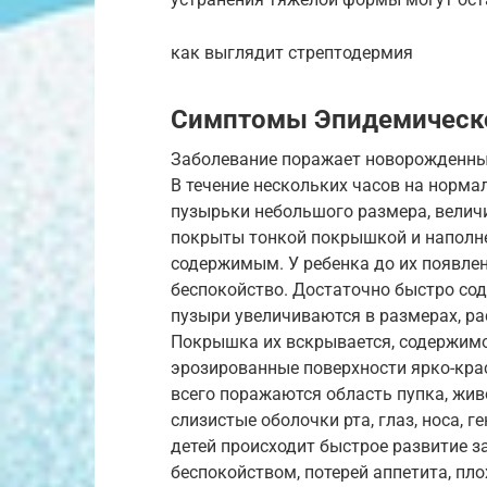
как выглядит стрептодермия
Симптомы Эпидемическ
Заболевание поражает новорожденных 
В течение нескольких часов на норма
пузырьки небольшого размера, величи
покрыты тонкой покрышкой и наполн
содержимым. У ребенка до их появле
беспокойство. Достаточно быстро со
пузыри увеличиваются в размерах, ра
Покрышка их вскрывается, содержимое
эрозированные поверхности ярко-крас
всего поражаются область пупка, живо
слизистые оболочки рта, глаз, носа, 
детей происходит быстрое развитие з
беспокойством, потерей аппетита, пл