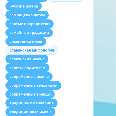
русские имена
самооценка детей
святые покровители
семейные традиции
символика имен
славянская мифология
славянские имена
советы родителям
современные имена
современные тенденции
современные тренды
традиции именования
традиционные имена