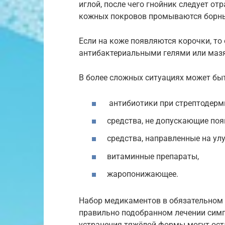
иглой, после чего гнойник следует от
кожных покровов промываются борн
Если на коже появляются корочки, т
антибактериальными гелями или маз
В более сложных ситуациях может бы
антибиотики при стрептодерм
средства, не допускающие поя
средства, направленные на у
витаминные препараты,
жаропонижающее.
Набор медикаментов в обязательном 
правильно подобранном лечении симп
устранения тяжёлой формы могут ост