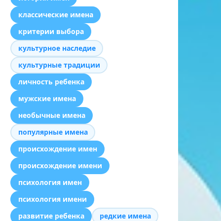
классические имена
критерии выбора
культурное наследие
культурные традиции
личность ребенка
мужские имена
необычные имена
популярные имена
происхождение имен
происхождение имени
психология имен
психология имени
развитие ребенка
редкие имена