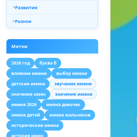
Развитие
Разное
Метки
2026 год
буква б
влияние имени
выбор имени
детские имена
звучание имени
значение имен
значение имени
имена 2026
имена девочек
имена детей
имена мальчиков
исторические имена
история имен