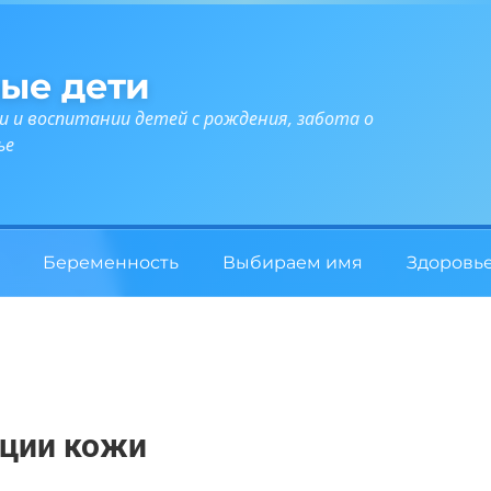
ые дети
и и воспитании детей с рождения, забота о
ье
Беременность
Выбираем имя
Здоровь
ции кожи