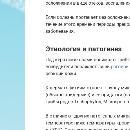
осложнения в виде отеков, воспаления
Если болезнь протекает без осложнени
течение этого времени периоды пре
заболевания.
Этиология и патогенез
Под кератомикозами понимают грибк
возбудители поражают лишь
роговой
реакции кожи.
К дерматофитиям относят группу ми
(обычно эпидермис) и ее придатки (во
грибы родов Trichophyton, Microsporum
В отличие от других патогенных мик
температуре ниже температуры крови 
до 30°С. Они легко переносят низкую 