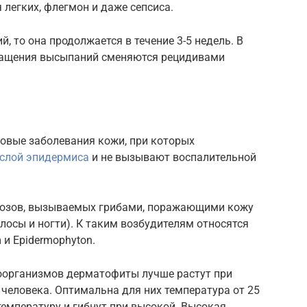
 легких, флегмон и даже сепсиса.
й, то она продолжается в течение 3-5 недель. В
кращения высыпаний сменяются рецидивами
овые заболевания кожи, при которых
 слой эпидермиса
и не вызывают воспалительной
козов, вызываемых грибами, поражающими кожу
лосы и ногти). К таким возбудителям относятся
 и Epidermophyton.
роорганизмов дерматофиты лучше растут при
человека. Оптимальна для них температура от 25
температуру и гибнут при высокой. Высокая