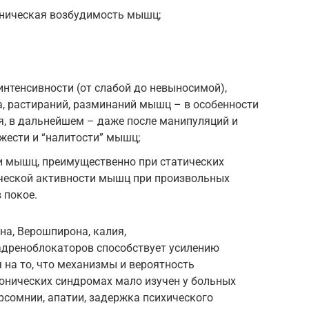
ническая возбудимость мышц;
нтенсивности (от слабой до невыносимой),
а, растираний, разминаний мышц – в особенности
я, в дальнейшем – даже после манипуляций и
жести и “налитости” мышц;
и мышц, преимущественно при статических
ической активности мышц при произвольных
 покое.
на, Верошпирона, калия,
адреноблокаторов способствует усилению
на то, что механизмы и вероятность
онических синдромах мало изучен у больных
рсомнии, апатии, задержка психического