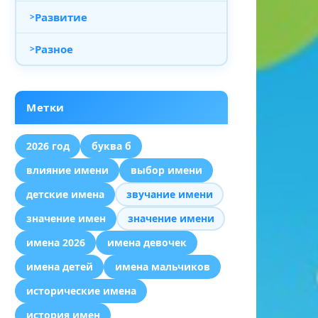
Развитие
Разное
Метки
2026 год
буква б
влияние имени
выбор имени
детские имена
звучание имени
значение имен
значение имени
имена 2026
имена девочек
имена детей
имена мальчиков
исторические имена
история имен