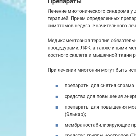
Препараты
Лечение миотонического синдрома у 
терапией. Прием определенных препа
симптомов недуга. Значительного леч
Медикаментозная терапия обязатель
процедурами, ЛФК, а также иными ме
костного скелета и мышечной ткани р
При лечении миотонии могут быть и
препараты для снятия спазма 
средства для повышения энерг
препараты для повышения моз
(Элькар);
мембраностабилизирующие пре
средства группы ноотропов (П