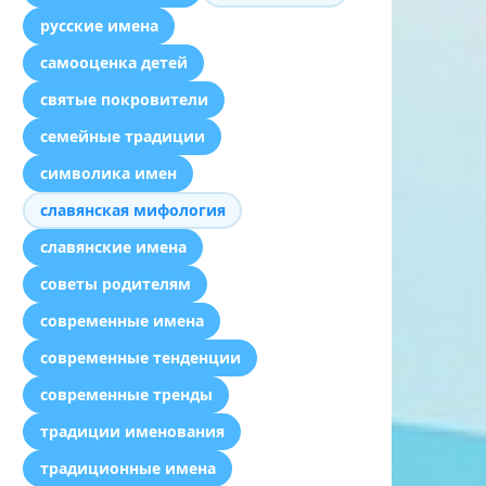
русские имена
самооценка детей
святые покровители
семейные традиции
символика имен
славянская мифология
славянские имена
советы родителям
современные имена
современные тенденции
современные тренды
традиции именования
традиционные имена