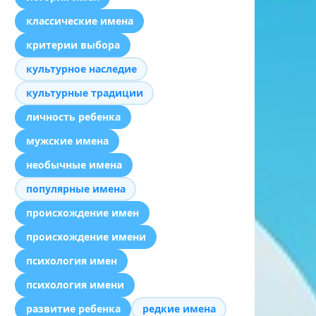
классические имена
критерии выбора
культурное наследие
культурные традиции
личность ребенка
мужские имена
необычные имена
популярные имена
происхождение имен
происхождение имени
психология имен
психология имени
развитие ребенка
редкие имена