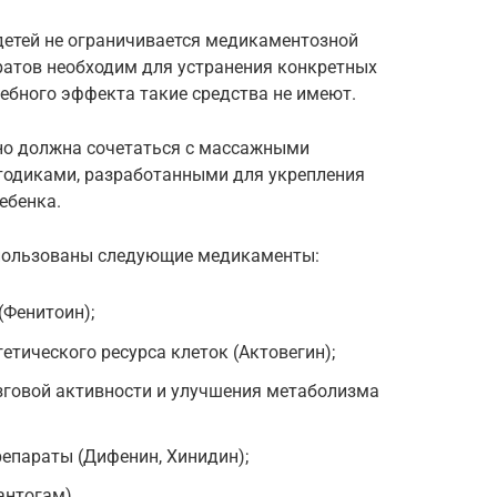
детей не ограничивается медикаментозной
ратов необходим для устранения конкретных
ебного эффекта такие средства не имеют.
но должна сочетаться с массажными
тодиками, разработанными для укрепления
ебенка.
спользованы следующие медикаменты:
(Фенитоин);
етического ресурса клеток (Актовегин);
говой активности и улучшения метаболизма
параты (Дифенин, Хинидин);
антогам).