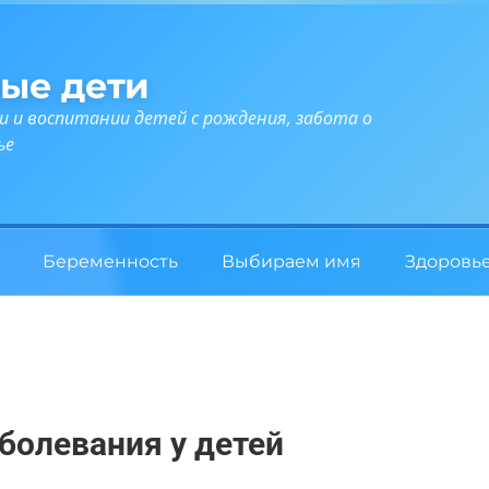
ые дети
и и воспитании детей с рождения, забота о
ье
Беременность
Выбираем имя
Здоровь
олевания у детей