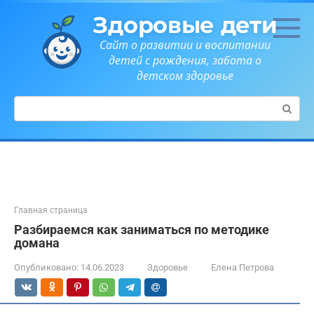
Перейти
Здоровые дети
к
контенту
Сайт о развитии и воспитании
детей с рождения, забота о
детском здоровье
Поиск:
Главная страница
Разбираемся как заниматься по методике
домана
Опубликовано:
14.06.2023
Здоровье
Елена Петрова