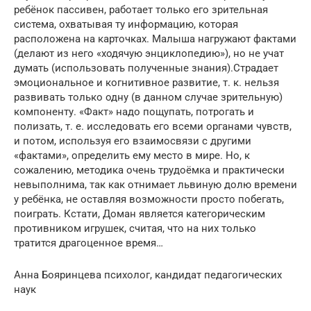
ребёнок пассивен, работает только его зрительная
система, охватывая ту информацию, которая
расположена на карточках. Малыша нагружают фактами
(делают из него «ходячую энциклопедию»), но не учат
думать (использовать полученные знания).Страдает
эмоциональное и когнитивное развитие, т. к. нельзя
развивать только одну (в данном случае зрительную)
компоненту. «Факт» надо пощупать, потрогать и
полизать, т. е. исследовать его всеми органами чувств,
и потом, используя его взаимосвязи с другими
«фактами», определить ему место в мире. Но, к
сожалению, методика очень трудоёмка и практически
невыполнима, так как отнимает львиную долю времени
у ребёнка, не оставляя возможности просто побегать,
поиграть. Кстати, Доман является категорическим
противником игрушек, считая, что на них только
тратится драгоценное время…
Анна Бояринцева психолог, кандидат педагогических
наук