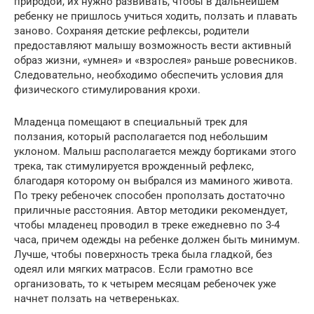
природой, их нужно развивать, чтобы в дальнейшем
ребенку не пришлось учиться ходить, ползать и плавать
заново. Сохраняя детские рефлексы, родители
предоставляют малышу возможность вести активный
образ жизни, «умнея» и «взрослея» раньше ровесников.
Следовательно, необходимо обеспечить условия для
физического стимулирования крохи.
Младенца помещают в специальный трек для
ползания, который располагается под небольшим
уклоном. Малыш располагается между бортиками этого
трека, так стимулируется врожденный рефлекс,
благодаря которому он выбрался из маминого живота.
По треку ребеночек способен проползать достаточно
приличные расстояния. Автор методики рекомендует,
чтобы младенец проводил в треке ежедневно по 3-4
часа, причем одежды на ребенке должен быть минимум.
Лучше, чтобы поверхность трека была гладкой, без
одеял или мягких матрасов. Если грамотно все
организовать, то к четырем месяцам ребеночек уже
начнет ползать на четвереньках.