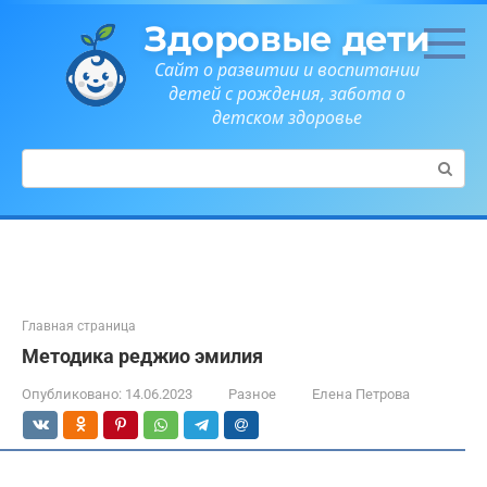
Перейти
Здоровые дети
к
контенту
Сайт о развитии и воспитании
детей с рождения, забота о
детском здоровье
Поиск:
Главная страница
Методика реджио эмилия
Опубликовано:
14.06.2023
Разное
Елена Петрова