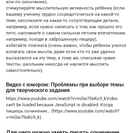
или по окончании);
стимулируйте мыслительную активность ребёнка (если
вашему ученику трудно сосредоточиться на какой-то
теме, натолкните на какие-то сопутствующие детали,
например, если нужно написать о том, как прошло его
лето, напомните о самом сильном летнем впечатлении,
например, походе в заброшенную пещеру);
избегайте плагиата (очень важно, чтобы ребёнок учился
излагать свои мысли, даже если кто-то уже удачно
высказался на эту тему, к тому же, списывая чужие
тексты, школьник никогда не научится мыслить
самостоятельно).
Видео с юмором: Проблемы при выборе темы
для творческого задания
https://www.youtube.com/watch?v=mOw79sKo9_kVideo
can’t be loaded because JavaScript is disabled: Когда
пишешь сочинение… (https://www.youtube.com/watch?
v=mOw79sKo9_k)
Для чего нужно уметь писать сочинение