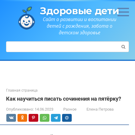
Перейти
Здоровые дети
к
контенту
Сайт о развитии и воспитании
детей с рождения, забота о
детском здоровье
Поиск:
Главная страница
Как научиться писать сочинения на пятёрку?
Опубликовано:
14.06.2023
Разное
Елена Петрова