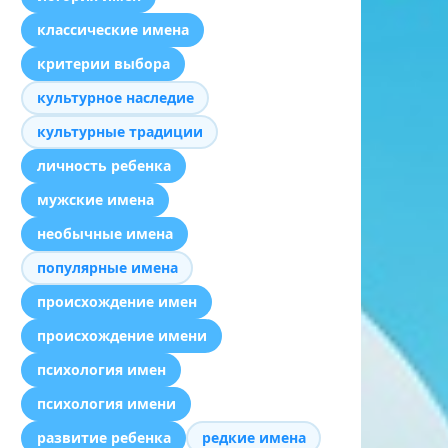
классические имена
критерии выбора
культурное наследие
культурные традиции
личность ребенка
мужские имена
необычные имена
популярные имена
происхождение имен
происхождение имени
психология имен
психология имени
развитие ребенка
редкие имена