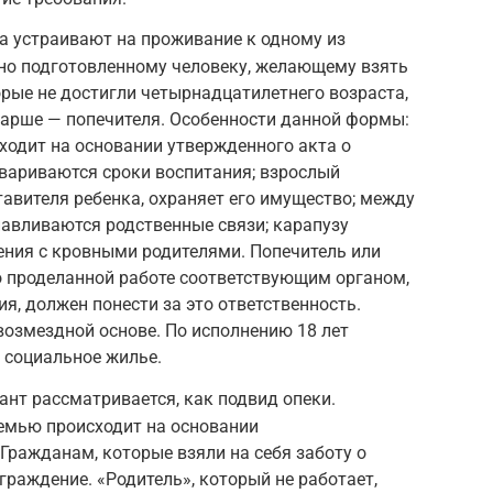
ка устраивают на проживание к одному из
ьно подготовленному человеку, желающему взять
орые не достигли четырнадцатилетнего возраста,
старше — попечителя. Особенности данной формы:
ходит на основании утвержденного акта о
овариваются сроки воспитания; взрослый
тавителя ребенка, охраняет его имущество; между
авливаются родственные связи; карапузу
ения с кровными родителями. Попечитель или
о проделанной работе соответствующим органом,
ия, должен понести за это ответственность.
возмездной основе. По исполнению 18 лет
 социальное жилье.
нт рассматривается, как подвид опеки.
мью происходит на основании
Гражданам, которые взяли на себя заботу о
раждение. «Родитель», который не работает,