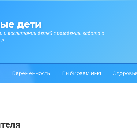
ые дети
и и воспитании детей с рождения, забота о
ье
Беременность
Выбираем имя
Здоровь
ителя