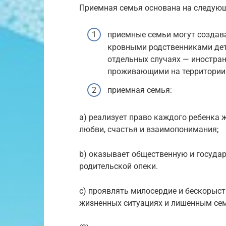
Приемная семья основана на следующ
приемные семьи могут создава
кровными родственниками дете
отдельных случаях — иностра
проживающими на территории 
приемная семья:
a) реализует право каждого ребенка 
любви, счастья и взаимопонимания;
b) оказывает общественную и госуд
родительской опеки.
c) проявлять милосердие и бескорыс
жизненных ситуациях и лишенным сем