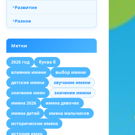
Развитие
Разное
Метки
2026 год
буква б
влияние имени
выбор имени
детские имена
звучание имени
значение имен
значение имени
имена 2026
имена девочек
имена детей
имена мальчиков
исторические имена
история имен