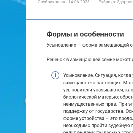
Опубликовано:
14.06.2023
Рубрика:
Здоров
Формы и особенности
Усыновление — форма замещающей с
Ребенок в замещающей семье может о
Усыновление. Ситуация, когда
замещают его настоящих. Мал
усыновители указываются, ка
биологической матерью; обрет
неимущественных прав. При э
поддержку от государства. Ос
форме устройства – это прод
необходимо пройти судебную п
будут выдвинуты весьма строг