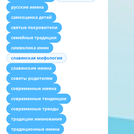
русские имена
самооценка детей
святые покровители
семейные традиции
символика имен
славянская мифология
славянские имена
советы родителям
современные имена
современные тенденции
современные тренды
традиции именования
традиционные имена