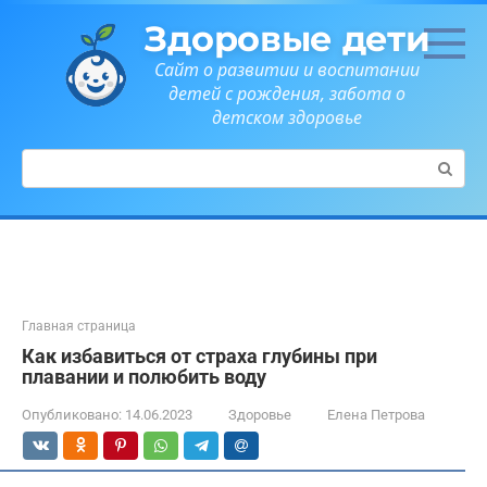
Перейти
Здоровые дети
к
контенту
Сайт о развитии и воспитании
детей с рождения, забота о
детском здоровье
Поиск:
Главная страница
Как избавиться от страха глубины при
плавании и полюбить воду
Опубликовано:
14.06.2023
Здоровье
Елена Петрова