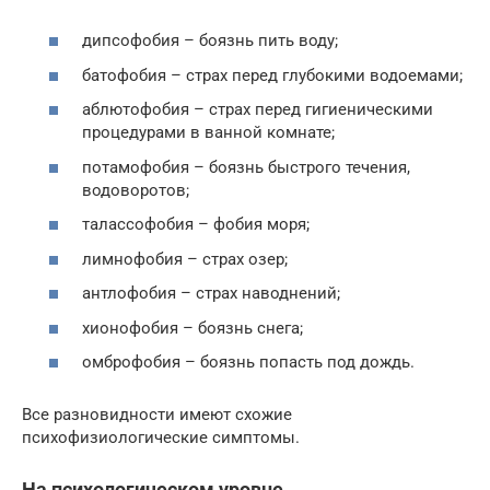
дипсофобия – боязнь пить воду;
батофобия – страх перед глубокими водоемами;
аблютофобия – страх перед гигиеническими
процедурами в ванной комнате;
потамофобия – боязнь быстрого течения,
водоворотов;
талассофобия – фобия моря;
лимнофобия – страх озер;
антлофобия – страх наводнений;
хионофобия – боязнь снега;
омброфобия – боязнь попасть под дождь.
Все разновидности имеют схожие
психофизиологические симптомы.
На психологическом уровне