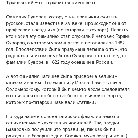
Тухачевский – от «тухачи» (знаменосец).
Фамилия Суворов, которую мы привыкли считать
русской, стала известна в XV веке. Происходит она от
профессии наездника (по-татарски – «сувор»). Первым,
кто носил эту фамилию, стал служилый человек Горяин
Суворов, о котором упоминается в летописях за 1482
год. Впоследствии была придумана легенда о том, что
родоначальником семейства Суворовых стал швед по
фамилии Суворе, в 1622 году осевший в России.
А вот фамилия Татищев была присвоена великим
князем Иваном III племяннику Ивана Шаха – князю
Соломерскому, который был кем-то вроде следователя
и отличался способностью быстро выявлять воров,
которых по-татарски называли «татями».
Но куда чаще в основе татарских фамилий лежали
отличительные качества их носителей. Так, предки
Базаровых получили это прозвище, так как были
рождены в базарные дни. Свояка (мужа сестры жены)