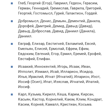
Глеб, Георгий (Егор), Гавриил, Гедеон, Герасим,
Герман, Геннадий, Гремислав, Гаврила, Григорий,
Георгий, Гостомысл, Гурий, Галактион, Гордей.
Добромысл, Денис, Демьян, Дементий, Данила,
Дорофей, Дмитрий, Демид, Давыд (Давид),
Давыд, Доброслав, Давид, Даниил (Данила),
Даниил.
Евграф, Елизар, Евстигней, Евлампий, Евсей,
Емельян, Елисей, Ермолай, Ефрем, Ефим,
Евдоким, Евгений, Егор, Ермил, Еремей, Ерофей,
Евстафий, Епифан.
Исаакий, Иннокентий, Игорь, Исаак, Иван,
Ипполит, Измаил, Исай, Илларион, Исидор,
Илья, Ираклий, Игнат (Игнатий), Иларион, Изот,
Иосиф (Осип), Ипат, Изяслав, Игнатий, Ипатий,
Иосиф.
Карл, Кузьма, Кирилл, Кеша, Карим, Кирсан,
Касьян, Кастор, Корнелий, Каюм, Клим, Кондрат,
Касим, Корней, Камалл, Кристиан, Косьма.