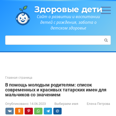
Перейти
Здоровые дети
к
контенту
Сайт о развитии и воспитании
детей с рождения, забота о
детском здоровье
Поиск:
Главная страница
В помощь молодым родителям: список
современных и красивых татарских имен для
мальчиков со значением
Опубликовано:
14.06.2023
Выбираем имя
Елена Петрова