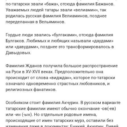
по-татарски звали «бажа», отсюда фамилия Бажанов.
Уважаемых людей татары звали «велиамин», так
родилась русская фамилия Велиаминов, позднее
переделанная в Вельяминов.
Гордые люди звались «булгаками», отсюда фамилия
Булгаков. Любимых и любящих называли «даудами»
или «давудами», позднее это трансформировалось в
Давыдовых.
Фамилия Жданов получила большое распространение
на Руси в XV-XVII веках. Предположительно она
происходит от слова «видждан», которое по-татарски
означало одновременно страстных любовников, и
религиозных фанатиков.
Особняком стоит фамилия Акчурин. В русском варианте
татарские фамилии имеют обычно окончание -ов(-ев)
или -ин (-ын). Но отдельные родовые имена,
происходящие от имен татарских мурз, оставили без
изменения даже в документах: Еникей, Акчурин, Дивей.