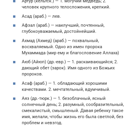
Артур (кельтск.) — 1. могучий медведь; 2.
человек крупного телосложения, крепкий.
Асад (араб.) — лев.
Афзал (араб.) — наилучший, почтенный,
глубокоуважаемый, достойнейший.
Ахмад (Ахмед) (араб.) — похвальный,
восхваляемый. Одно из имен пророка
Мухаммада (мир ему и благословение Аллаха)
Аюб (Айюп) (др.-евр.) — 1. раскаивающийся; 2.
дающий обет (зарок). Имя одного из Божьих
пророков.
Асаф (араб.) — 1. обладающий хорошими
качествами. 2. мечтательный, вдумчивый.
Аяз (др.-тюрк.) — 1. безоблачный, ясный
солнечный день; 2. разумный, сообразительный,
смекалистый, смышленый. Давая ребенку такое
имя, желали, чтобы жизнь его была светлой, без
проблем и невзгод.