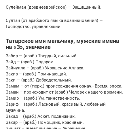
Сулейман (древнееврейское) — Защищенный.
Султан (от арабского языка возникновения) —
Господство, управляющий
Татарское имя мальчику, мужские имена
на «З», значение
Забир — (араб.) Твердый, сильный.
Зайд – (араб.) Подарок.
Зайнулла – (араб.) Украшение Аллаха.
Закир – (араб.) Поминающий.
Заки — (араб.) Добродетельный.
Замам – от (тюрк.) происхождения означ.- Время, эпоха.
Заман – происходит от (араб.) Человек нашего времени.
Замир – (араб.) Ум, таинственность.
Зариф – (араб.) Ласковый, красивый, любезный
мужчина.
Захид – (араб.) Аскет, подвижник.
Захир — (араб.) Помощник, красивый.
Зиннат –
имеет значение
— Украшение.